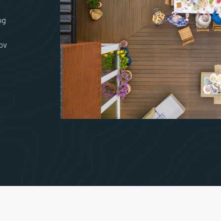
og
ov