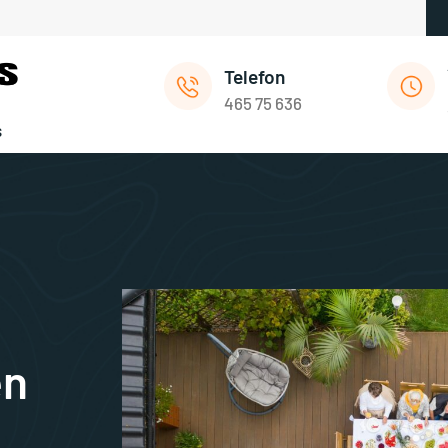
Telefon
465 75 636
s
en