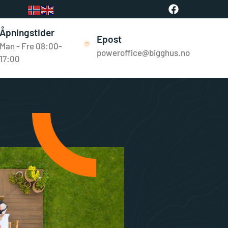
Åpningstider
Epost
Man - Fre 08:00-
poweroffice@bigghus.no
17:00