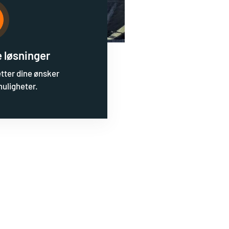
 løsninger
etter dine ønsker
uligheter.